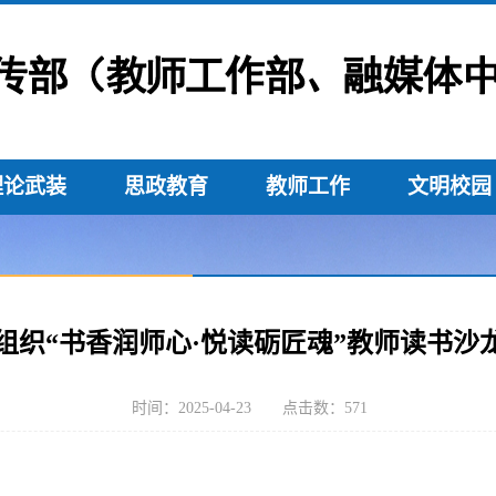
理论武装
思政教育
教师工作
文明校园
组织“书香润师心·悦读砺匠魂”教师读书沙
时间：2025-04-23 点击数：
571