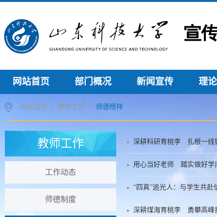
网站首页
部门概况
新闻宣传
理论
网站首页
>
教师工作
>
师德榜样
教师工作
深耕科研育桃李 扎根一线铸
用心当好老师 踏实做好学问
工作动态
“四真”追光人：与学生共
师德制度
深耕煤海育桃李 勇攀高峰